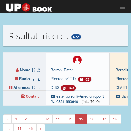
Risultati ricerca
672
Nome
Borroni Ester
Borzelli 
Ruolo
Ricercatori T.D.
Ricercat
92
Afferenza
DISS
DIMET
160
Contatti
ester.borroni@med.uniupo.it
daniel
0321 660640
(int.: 7640)
‹
1
2
...
32
33
34
35
36
37
38
...
44
45
›