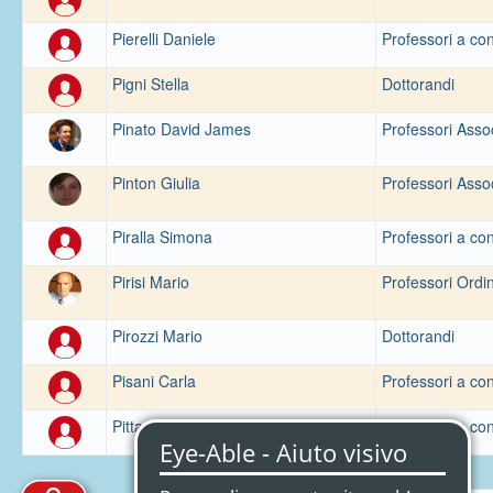
Pierelli Daniele
Professori a con
Pigni Stella
Dottorandi
Pinato David James
Professori Assoc
Pinton Giulia
Professori Assoc
Piralla Simona
Professori a con
Pirisi Mario
Professori Ordin
Pirozzi Mario
Dottorandi
Pisani Carla
Professori a con
Pittau Sergio
Professori a con