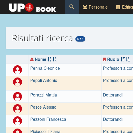
Personale
Edifici
Risultati ricerca
672
Nome
Ruolo
Penna Cleonice
Professori a con
Pepoli Antonio
Professori a con
Perazzi Mattia
Dottorandi
Pesce Alessio
Professori a con
Pezzoni Francesca
Dottorandi
Piciucco Tiziana
Professori a con