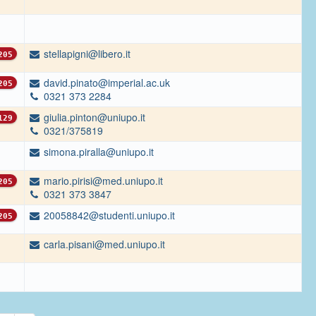
stellapigni@libero.it
05
david.pinato@imperial.ac.uk
05
0321 373 2284
giulia.pinton@uniupo.it
29
0321/375819
simona.piralla@uniupo.it
mario.pirisi@med.uniupo.it
05
0321 373 3847
20058842@studenti.uniupo.it
05
carla.pisani@med.uniupo.it