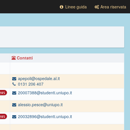
Linee guida
Area riservata
Contatti
apepoli@ospedale.al.it
0131 206 407
20007388@studenti.uniupo.it
05
alessio.pesce@uniupo.it
20032896@studenti.uniupo.it
05