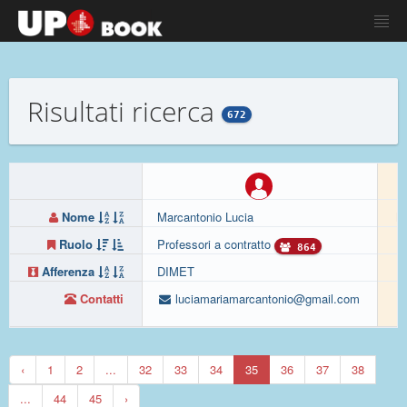
Risultati ricerca
672
Nome
Marcantonio Lucia
M
Ruolo
Professori a contratto
Pr
864
Afferenza
DIMET
D
Contatti
luciamariamarcantonio@gmail.com
‹
1
2
...
32
33
34
35
36
37
38
...
44
45
›