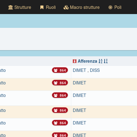
Strutture
Ruoli
Macro strutture
Poli
Afferenza
atto
DIMET
,
DISS
864
atto
DIMET
864
atto
DIMET
864
atto
DIMET
864
atto
DIMET
864
atto
DIMET
864