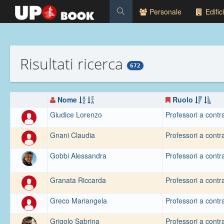
Personale
Edifici
Risultati ricerca
672
Nome
Ruolo
Giudice Lorenzo
Professori a contr
Gnani Claudia
Professori a contr
Gobbi Alessandra
Professori a contr
Granata Riccarda
Professori a contr
Greco Mariangela
Professori a contr
Grigolo Sabrina
Professori a contr