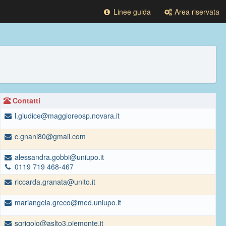
Linee guida
Area riservata
Contatti
l.giudice@maggioreosp.novara.it
c.gnani80@gmail.com
alessandra.gobbi@uniupo.it
0119 719 468-467
riccarda.granata@unito.it
mariangela.greco@med.uniupo.it
sgrigolo@aslto3.piemonte.it