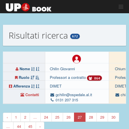
Risultati ricerca
672
Nome
Chilin Giovanni
Chiumie
Ruolo
Professori a contratto
Professo
864
Afferenza
DIMET
DIMET
Contatti
gchilin@ospedale.al.it
chiar
0131 207 315
‹
1
2
...
24
25
26
27
28
29
30
...
44
45
›