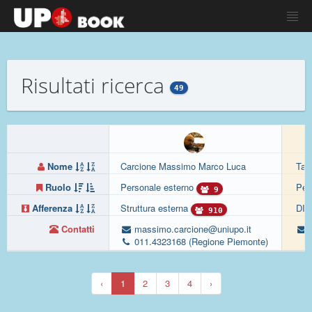
Risultati ricerca
49
Nome
Carcione Massimo Marco Luca
Tav
Ruolo
Personale esterno
Per
9
Afferenza
Struttura esterna
DI
910
Contatti
massimo.carcione@uniupo.it
c
011.4323168 (Regione Piemonte)
‹
1
2
3
4
›