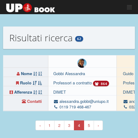
Risultati ricerca
62
Nome
Gobbi Alessandra
Guido A
Ruolo
Professori a contratto
Professo
864
Afferenza
DIMET
DIMET
Contatti
alessandra.gobbi@uniupo.it
andre
0119 719 468-467
0321
‹
1
2
3
4
5
›