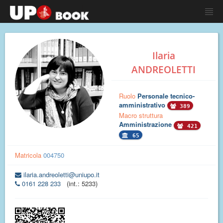
Ilaria
ANDREOLETTI
Ruolo
Personale tecnico-
amministrativo
389
Macro struttura
Amministrazione
421
65
Matricola
004750
ilaria.andreoletti@uniupo.it
0161 228 233
(int.: 5233)