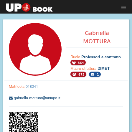
Gabriella
MOTTURA
Ruolo
Professori a contratto
864
Macro struttura
DIMET
672
1
Matricola
018241
gabriella.mottura@uniupo.it