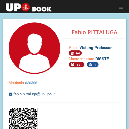
Fabio PITTALUGA
Ruolo
Visiting Professor
64
Macro struttura
DiSSTE
179
1
Matricola
020398
fabio.pittaluga@uniupo.it