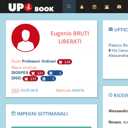
UFFIC
Eugenio BRUTI
LIBERATI
Palazzo Bor
Via Cavou
Alessandria
Ruolo
Professori Ordinari
128
Macro strutture
DIGSPES
127
1
DISEI
177
1
SSD
GIUR-06/A
Matricola
000576
RICEV
Alessandri
IMPEGNI SETTIMANALI
Novara
:
ri