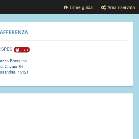
Linee guida
Area riservata
AFFERENZA
GSPES
73
azzo Borsalino
ia Cavour 84
ssandria, 15121