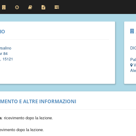
IO
salino
DI
r 84
, 15121
Pal
V
Ale
IMENTO E ALTRE INFORMAZIONI
a
: ricevimento dopo la lezione.
cevimento dopo la lezione.