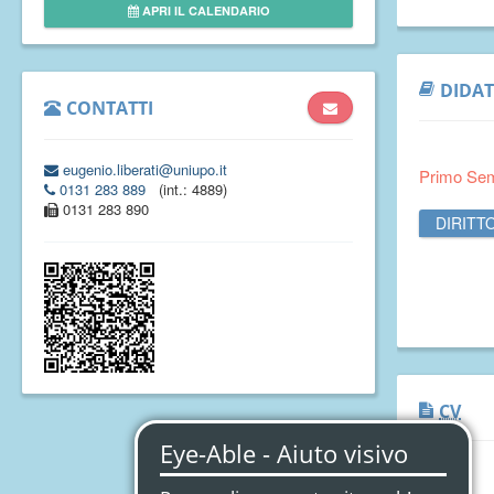
APRI IL CALENDARIO
DIDAT
CONTATTI
eugenio.liberati@uniupo.it
Primo Se
0131 283 889
(int.: 4889)
0131 283 890
DIRITT
CV