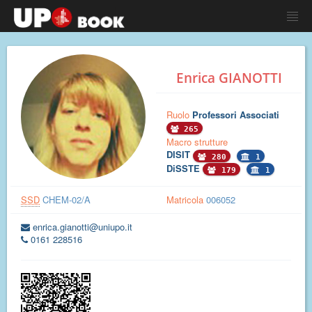
Enrica GIANOTTI
Ruolo
Professori Associati
265
Macro strutture
DISIT
280
1
DiSSTE
179
1
SSD
CHEM-02/A
Matricola
006052
enrica.gianotti@uniupo.it
0161 228516