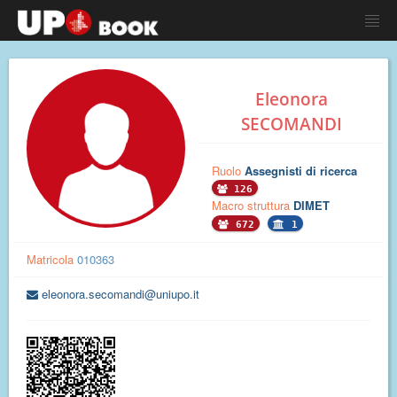
Eleonora
SECOMANDI
Ruolo
Assegnisti di ricerca
126
Macro struttura
DIMET
672
1
Matricola
010363
eleonora.secomandi@uniupo.it