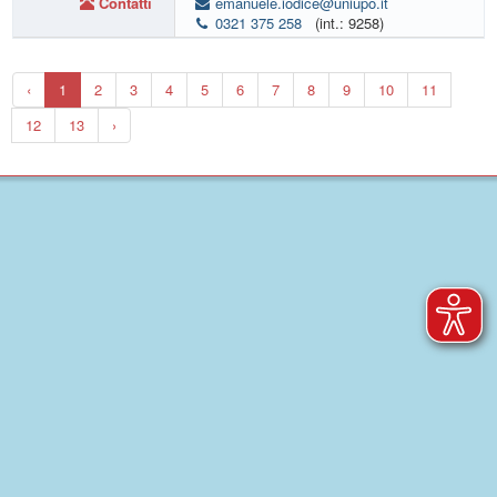
Contatti
emanuele.iodice@uniupo.it
0321 375 258
(int.: 9258)
‹
1
2
3
4
5
6
7
8
9
10
11
12
13
›