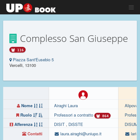
Complesso San Giuseppe
116
Piazza Sant'Eusebio 5
Vercelli, 13100
Nome
Airaghi Laura
Alipova 
Ruolo
Professori a contratto
Professo
864
Afferenza
DISIT
,
DiSSTE
DISUM
Contatti
laura.airaghi@uniupo.it
laris