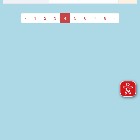
‹
1
2
3
4
5
6
7
8
›