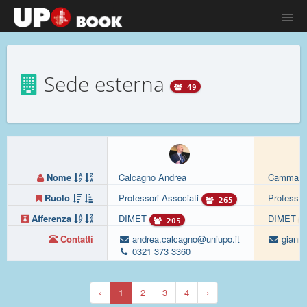
Sede esterna
49
Nome
Calcagno Andrea
Cammarot
Ruolo
Professori Associati
Professor
265
Afferenza
DIMET
DIMET
205
Contatti
andrea.calcagno@uniupo.it
gianma
0321 373 3360
‹
1
2
3
4
›