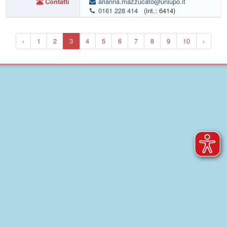
Contatti
arianna.mazzucato@uniupo.it
0161 228 414
(int.: 6414)
‹
1
2
3
4
5
6
7
8
9
10
›