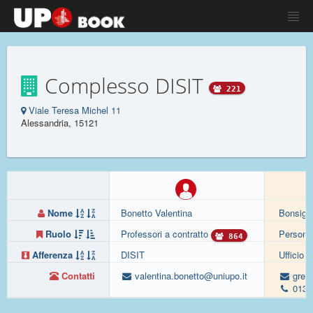
Complesso DISIT
221
Viale Teresa Michel 11
Alessandria, 15121
Nome
Bonetto Valentina
Bonsign
Ruolo
Professori a contratto
Persona
864
Afferenza
DISIT
Ufficio 
Contatti
valentina.bonetto@uniupo.it
grego
0131