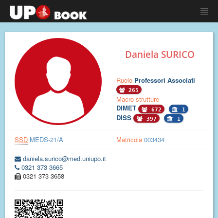
Daniela SURICO
Ruolo
Professori Associati
265
Macro strutture
DIMET
672
1
DISS
397
1
SSD
MEDS-21/A
Matricola
003434
daniela.surico@med.uniupo.it
0321 373 3665
0321 373 3658