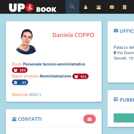
UFFIC
Daniela COPPO
Palazzo del
Via Duom
Vercelli, 13
Ruolo
Personale tecnico-amministrativo
389
Macro struttura
Amministrazione
421
65
Matricola
003311
PUBBL
CONTATTI