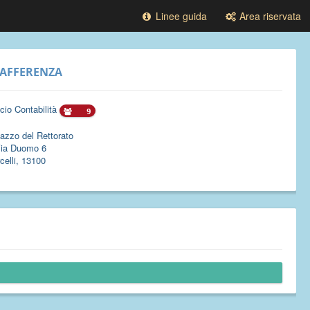
Linee guida
Area riservata
AFFERENZA
icio Contabilità
9
azzo del Rettorato
ia Duomo 6
celli, 13100