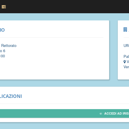
IO
 Rettorato
Uff
o 6
100
Pal
V
Ver
ICAZIONI
ACCEDI AD IRIS