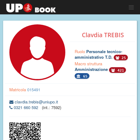
Clavdia TREBIS
Ruolo
Personale tecnico-
amministrativo T.D.
25
Macro struttura
Amministrazione
421
65
Matricola
015491
clavdia.trebis@uniupo.it
0321 660 592
(int.: 7592)