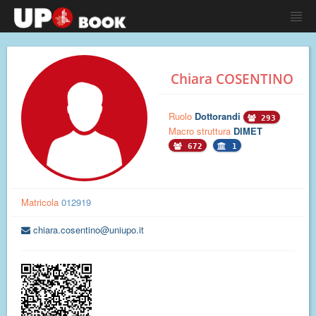
Chiara COSENTINO
Ruolo
Dottorandi
293
Macro struttura
DIMET
672
1
Matricola
012919
chiara.cosentino@uniupo.it