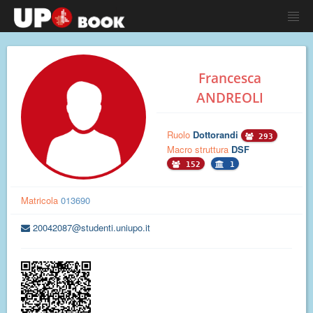
Francesca
ANDREOLI
Ruolo
Dottorandi
293
Macro struttura
DSF
152
1
Matricola
013690
20042087@studenti.uniupo.it