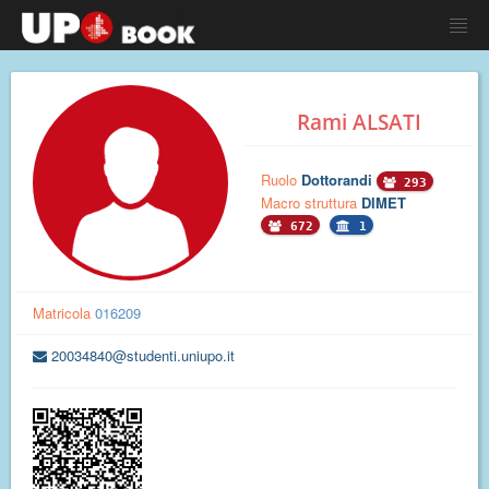
Rami ALSATI
Ruolo
Dottorandi
293
Macro struttura
DIMET
672
1
Matricola
016209
20034840@studenti.uniupo.it