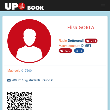
Elisa GORLA
Ruolo
Dottorandi
293
Macro struttura
DIMET
672
1
Matricola
017500
20033110@studenti.uniupo.it