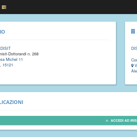
IO
 DISIT
DI
isti-Dottorandi n. 268
esa Michel 11
Co
, 15121
V
Ale
ICAZIONI
ACCEDI AD IRIS