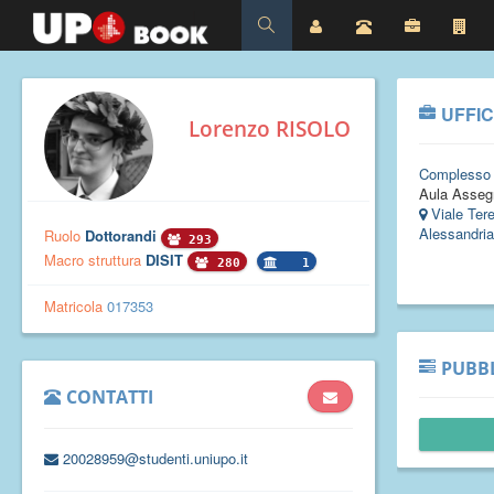
UFFIC
Lorenzo RISOLO
Complesso
Aula Assegn
Viale Ter
Alessandria
Ruolo
Dottorandi
293
Macro struttura
DISIT
280
1
Matricola
017353
PUBBL
CONTATTI
20028959@studenti.uniupo.it