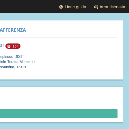
Linee guida
Area riservata
AFFERENZA
SIT
134
mplesso DISIT
iale Teresa Michel 11
ssandria, 15121