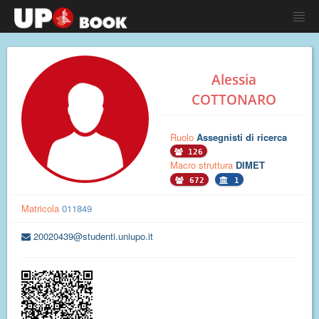
Alessia
COTTONARO
Ruolo
Assegnisti di ricerca
126
Macro struttura
DIMET
672
1
Matricola
011849
20020439@studenti.uniupo.it