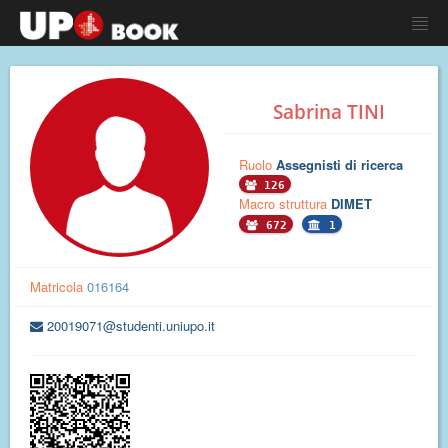
Sabrina TINI
Ruolo
Assegnisti di ricerca
126
Macro struttura
DIMET
672
1
Matricola
016164
20019071@studenti.uniupo.it