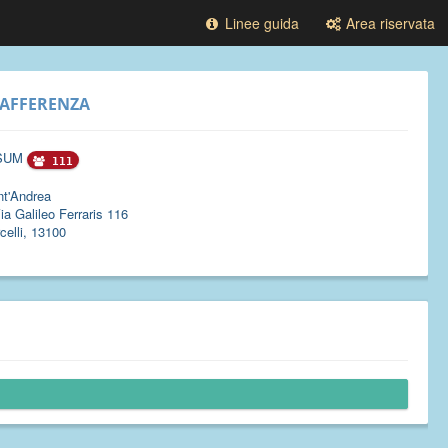
Linee guida
Area riservata
AFFERENZA
SUM
111
nt'Andrea
ia Galileo Ferraris 116
celli, 13100