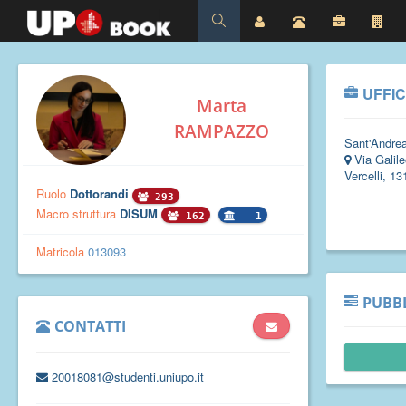
UFFIC
Marta
RAMPAZZO
Sant'Andre
Via Galile
Vercelli, 13
Ruolo
Dottorandi
293
Macro struttura
DISUM
162
1
Matricola
013093
PUBBL
CONTATTI
20018081@studenti.uniupo.it