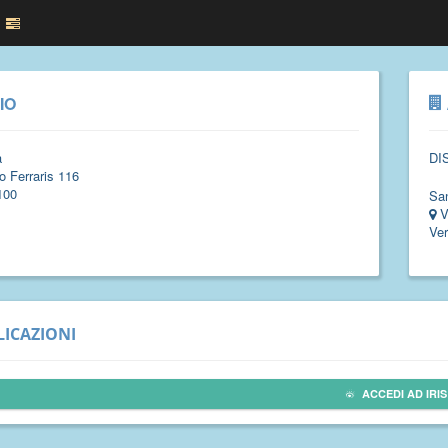
IO
a
DI
o Ferraris 116
100
Sa
V
Ver
ICAZIONI
ACCEDI AD IRIS