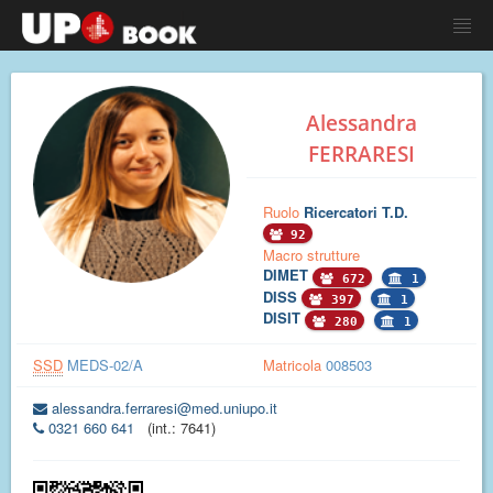
Alessandra
FERRARESI
Ruolo
Ricercatori T.D.
92
Macro strutture
DIMET
672
1
DISS
397
1
DISIT
280
1
SSD
MEDS-02/A
Matricola
008503
alessandra.ferraresi@med.uniupo.it
0321 660 641
(int.: 7641)