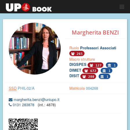
Margherita BENZI
Ruolo
Professori Associati
265
Macro strutture
DIGSPES
127
1
DIMET
672
1
DISIT
280
1
SSD
PHIL-02/A
Matricola
004268
margherita.benzi@uniupo.it
0131 283878
(int.: 4878)