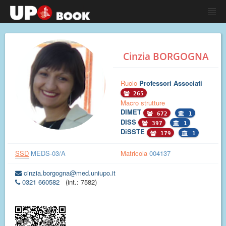
Cinzia BORGOGNA
Ruolo
Professori Associati
265
Macro strutture
DIMET
672
1
DISS
397
1
DiSSTE
179
1
SSD
MEDS-03/A
Matricola
004137
cinzia.borgogna@med.uniupo.it
0321 660582
(int.: 7582)