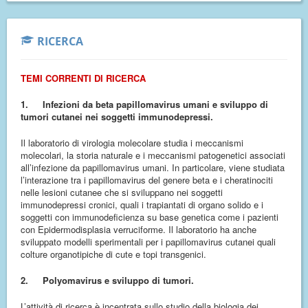
RICERCA
TEMI CORRENTI DI RICERCA
1.
Infezioni da beta papillomavirus umani e sviluppo di
tumori cutanei nei soggetti immunodepressi.
Il laboratorio di virologia molecolare studia i meccanismi
molecolari, la storia naturale e i meccanismi patogenetici associati
all’infezione da papillomavirus umani. In particolare, viene studiata
l’interazione tra i papillomavirus del genere beta e i cheratinociti
nelle lesioni cutanee che si sviluppano nei soggetti
immunodepressi cronici, quali i trapiantati di organo solido e i
soggetti con immunodeficienza su base genetica come i pazienti
con Epidermodisplasia verruciforme. Il laboratorio ha anche
sviluppato modelli sperimentali per i papillomavirus cutanei quali
colture organotipiche di cute e topi transgenici.
2.
Polyomavirus e sviluppo di tumori.
L’attività di ricerca è incentrata sullo studio della biologia dei