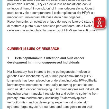
poliomavirus umani (HPyV) e della loro associazione con lo
sviluppo di tumori in condizioni di immunodepressione. Questi
studi sono volti a comprendere il ciclo replicativo dei HPyV e i
meccanismi molecolari alla base della carcinogenesi .
Recentemente, un obiettivo chiave del nostro lavoro è stato quello
di mettere a punto nuove tecniche per verificare, sia a livello
cellulare che molecolare, la presenza di HPyV nei tessuti umani.
CURRENT ISSUES OF RESEARCH
1.
Beta papillomavirus infection and skin cancer
development in immunosuppressed individuals
Her laboratory has interests in the pathogenesis, molecular
genetics and biochemistry of human papillomaviruses (HPV).
Emphasis has been placed on understanding betaHPV-epithelial
keratinocyte interactions in naturally occurring patient lesions,
such as skin cancer developing in immunosuppressed individuals
(including organ transplant recipients) and patients suffering from
primary immunodeficiency (including Epidermodysplasia
verruciformis), and on developing experimental model skin
systems (organotypic raft cultures and transgenic mice) that