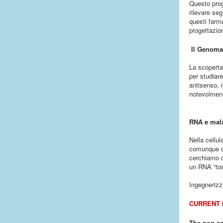
Questo proge
rilevare seg
questi farma
progettazio
Il Genoma
La scoperta
per studiar
antisenso, 
notevolment
RNA e mala
Nella cellu
comunque ch
cerchiamo d
un RNA “tos
Ingegnerizza
CURRENT 
The non‐c