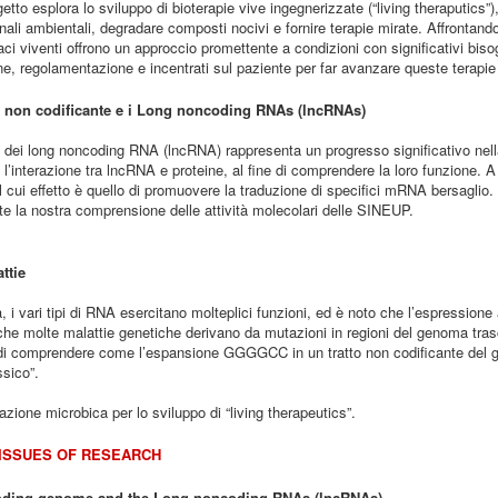
tto esplora lo sviluppo di bioterapie vive ingegnerizzate (“living theraputics”),
nali ambientali, degradare composti nocivi e fornire terapie mirate. Affrontando 
ci viventi offrono un approccio promettente a condizioni con significativi bisogn
ne, regolamentazione e incentrati sul paziente per far avanzare queste terapie 
 non codificante e i Long noncoding RNAs (lncRNAs)
 dei long noncoding RNA (lncRNA) rappresenta un progresso significativo nella b
e l’interazione tra lncRNA e proteine, al fine di comprendere la loro funzion
il cui effetto è quello di promuovere la traduzione di specifici mRNA bersagli
e la nostra comprensione delle attività molecolari delle SINEUP.
ttie
la, i vari tipi di RNA esercitano molteplici funzioni, ed è noto che l’espressi
e molte malattie genetiche derivano da mutazioni in regioni del genoma trascr
i comprendere come l’espansione GGGGCC in un tratto non codificante del gen
sico”.
zione microbica per lo sviluppo di “living therapeutics”.
ISSUES OF RESEARCH
oding genome and the Long noncoding RNAs (lncRNAs)