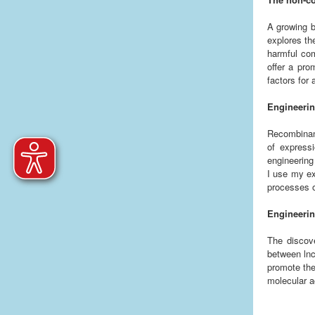
A growing b
explores th
harmful com
offer a pro
factors for 
Engineerin
Recombinant
of express
engineering
I use my ex
processes o
Engineerin
The discove
between lnc
promote the
molecular a