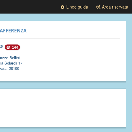
Linee guida
Area riservata
AFFERENZA
SS
160
azzo Bellini
ia Solaroli 17
vara, 28100