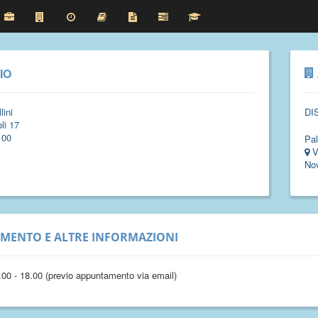
IO
lini
DI
li 17
100
Pal
V
No
IMENTO E ALTRE INFORMAZIONI
.00 - 18.00 (previo appuntamento via email)