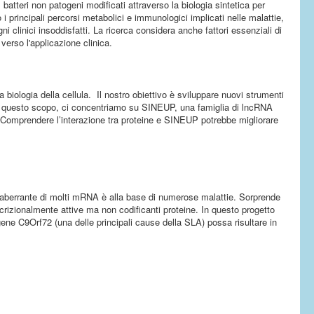
 batteri non patogeni modificati attraverso la biologia sintetica per
i principali percorsi metabolici e immunologici implicati nelle malattie,
i clinici insoddisfatti. La ricerca considera anche fattori essenziali di
verso l'applicazione clinica.
iologia della cellula. Il nostro obiettivo è sviluppare nuovi strumenti
e. A questo scopo, ci concentriamo su SINEUP, una famiglia di lncRNA
o. Comprendere l’interazione tra proteine e SINEUP potrebbe migliorare
one aberrante di molti mRNA è alla base di numerose malattie. Sorprende
izionalmente attive ma non codificanti proteine. In questo progetto
e C9Orf72 (una delle principali cause della SLA) possa risultare in