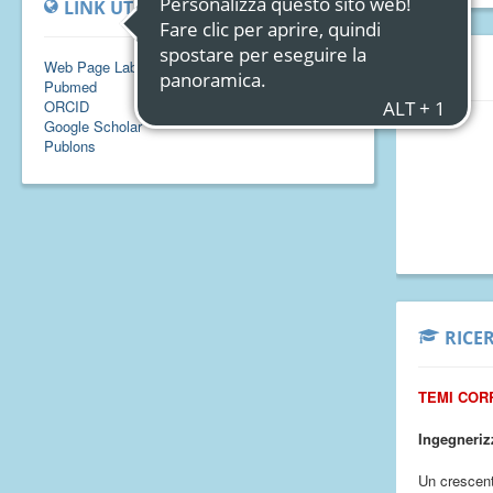
LINK UTILI
Web Page Laboratorio
CV
Pubmed
ORCID
Google Scholar
Publons
RICE
TEMI COR
Ingegneriz
Un crescent