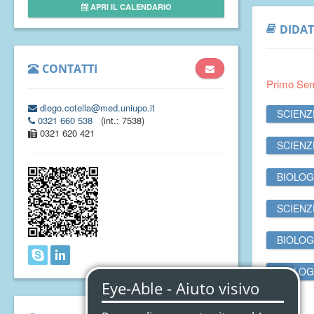
APRI IL CALENDARIO
DIDAT
CONTATTI
Primo Se
diego.cotella@med.uniupo.it
SCIENZ
0321 660 538
(int.: 7538)
0321 620 421
SCIENZ
BIOLOG
SCIENZ
BIOLOG
BIOLOG