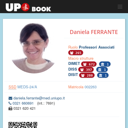
Daniela FERRANTE
Ruolo
Professori Associati
265
Macro strutture
DIMET
672
1
DISS
397
1
DISIT
280
1
SSD
MEDS-24/A
Matricola
002263
daniela.ferrante@med.uniupo.it
0321 660691
(int.: 7691)
0321 620 421