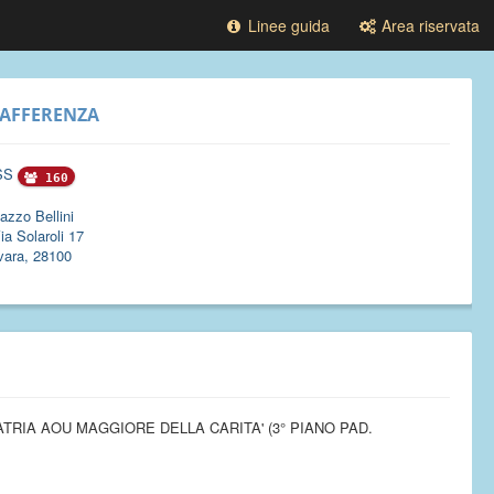
Linee guida
Area riservata
AFFERENZA
SS
160
azzo Bellini
ia Solaroli 17
vara, 28100
ATRIA AOU MAGGIORE DELLA CARITA' (3° PIANO PAD.