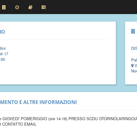
IO
lini
DI
li 17
100
Pal
V
No
IMENTO E ALTRE INFORMAZIONI
e GIOVEDI' POMERIGGIO (ore 14-16) PRESSO SCDU OTORINOLARINGOI
O CONTATTO EMAIL