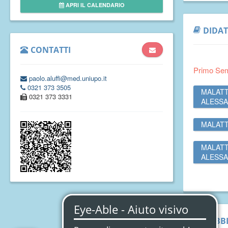
APRI IL CALENDARIO
DIDAT
CONTATTI
Primo Se
paolo.aluffi@med.uniupo.it
0321 373 3505
MALATT
0321 373 3331
ALESSA
MALATT
MALATT
ALESSA
PUBBL