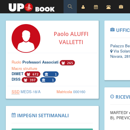
UFFIC
Paolo ALUFFI
VALLETTI
Palazzo Bel
Via Solaro
Novara, 28
Ruolo
Professori Associati
265
Macro strutture
DIMET
672
1
DISS
397
1
SSD
MEDS-18/A
Matricola
000160
RICEV
MARTEDI' 
IMPEGNI SETTIMANALI
B),
PREVI